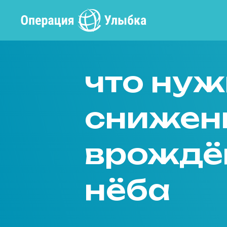
что нуж
снижени
врождё
нёба