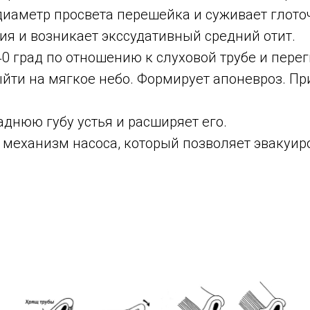
 диаметр просвета перешейка и суживает глото
я и возникает экссудативный средний отит.
30-40 град по отношению к слуховой трубе и пере
ыйти на мягкое небо. Формирует апоневроз. П
заднюю губу устья и расширяет его.
 механизм насоса, который позволяет эвакуир