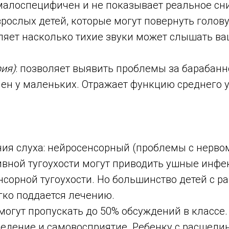
 малоспецифичен и не показывает реальное сн
взрослых детей, которые могут повернуть голову
ляет насколько тихие звуки может слышать ва
ия)
: позволяет выявить проблемы за барабанн
лен у маленьких. Отражает функцию среднего 
ия слуха: нейросенсорный (проблемы с нервом
ивной тугоухости могут приводить ушные инф
сорной тугоухости. Но большинство детей с р
егко поддается лечению.
могут пропускать до 50% обсуждений в классе.
ведение и самовосприятие. Ребенку с расщели