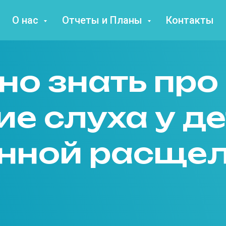
О нас
Отчеты и Планы
Контакты
но знать про
е слуха у де
нной расще