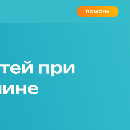
ПОМОЧЬ
тей при
лине